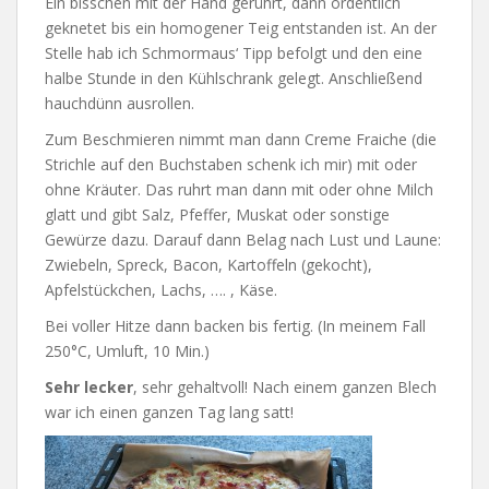
Ein bisschen mit der Hand gerührt, dann ordentlich
geknetet bis ein homogener Teig entstanden ist. An der
Stelle hab ich Schmormaus‘ Tipp befolgt und den eine
halbe Stunde in den Kühlschrank gelegt. Anschließend
hauchdünn ausrollen.
Zum Beschmieren nimmt man dann Creme Fraiche (die
Strichle auf den Buchstaben schenk ich mir) mit oder
ohne Kräuter. Das ruhrt man dann mit oder ohne Milch
glatt und gibt Salz, Pfeffer, Muskat oder sonstige
Gewürze dazu. Darauf dann Belag nach Lust und Laune:
Zwiebeln, Spreck, Bacon, Kartoffeln (gekocht),
Apfelstückchen, Lachs, …. , Käse.
Bei voller Hitze dann backen bis fertig. (In meinem Fall
250°C, Umluft, 10 Min.)
Sehr lecker
, sehr gehaltvoll! Nach einem ganzen Blech
war ich einen ganzen Tag lang satt!